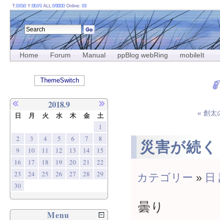
T:
Y:
ALL:
Online:
Home
Forum
Manual
ppBlog webRing
mobileIt
ThemeSwitch
2018.9
« 創
日
月
火
水
木
金
土
1
2
3
4
5
6
7
8
災害が続く
9
10
11
12
13
14
15
16
17
18
19
20
21
22
23
24
25
26
27
28
29
カテゴリー
»
日
30
曇り
Menu