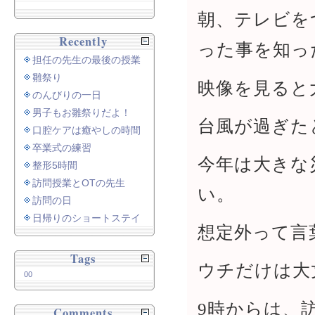
朝、テレビを
Recently
った事を知っ
担任の先生の最後の授業
雛祭り
映像を見ると
のんびりの一日
男子もお雛祭りだよ！
台風が過ぎた
口腔ケアは癒やしの時間
卒業式の練習
今年は大きな
整形5時間
訪問授業とOTの先生
い。
訪問の日
日帰りのショートステイ
想定外って言
Tags
ウチだけは大
00
9時からは、
Comments