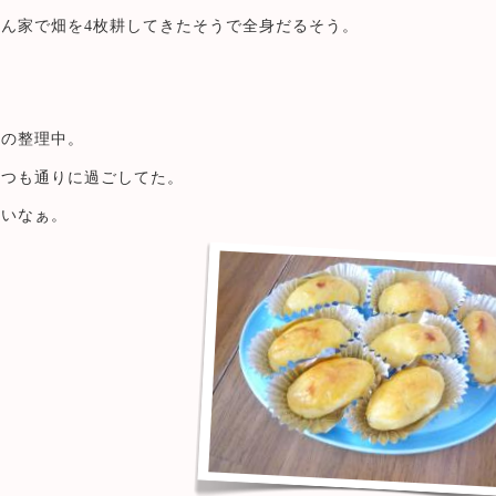
ん家で畑を4枚耕してきたそうで全身だるそう。
。
録の整理中。
いつも通りに過ごしてた。
しいなぁ。