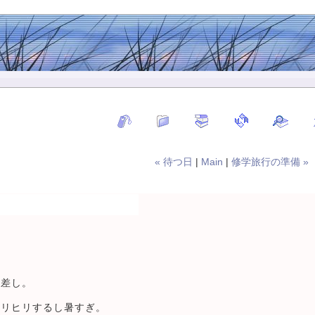
« 待つ日
|
Main
|
修学旅行の準備 »
日差し。
ヒリヒリするし暑すぎ。