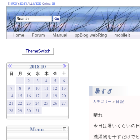
T:
Y:
ALL:
Online:
Home
Forum
Manual
ppBlog webRing
mobileIt
ThemeSwitch
2018.10
日
月
火
水
木
金
土
1
2
3
4
5
6
7
8
9
10
11
12
13
暑すぎ
14
15
16
17
18
19
20
カテゴリー
»
日 記
21
22
23
24
25
26
27
28
29
30
31
晴れ
今日は暑いくらいの
Menu
洗濯物を干すだけで