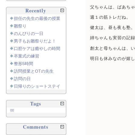
父ちゃんは、ばあちゃ
Recently
週１の筋トレだね。
担任の先生の最後の授業
雛祭り
健太は、昼も夜も塾
のんびりの一日
姉ちゃんも実習の記
男子もお雛祭りだよ！
創太と母ちゃんは、
口腔ケアは癒やしの時間
卒業式の練習
明日も休みなのが嬉
整形5時間
訪問授業とOTの先生
訪問の日
日帰りのショートステイ
Tags
00
Comments