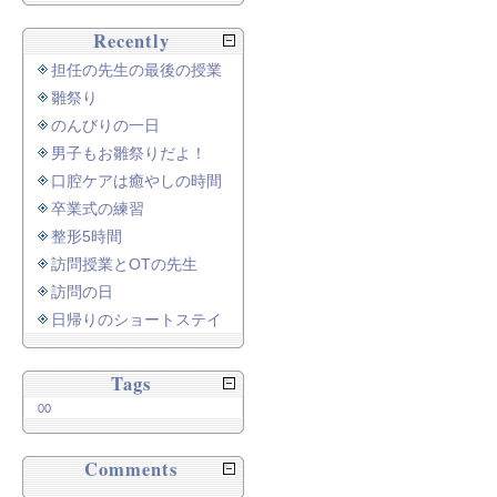
Recently
担任の先生の最後の授業
雛祭り
のんびりの一日
男子もお雛祭りだよ！
口腔ケアは癒やしの時間
卒業式の練習
整形5時間
訪問授業とOTの先生
訪問の日
日帰りのショートステイ
Tags
00
Comments