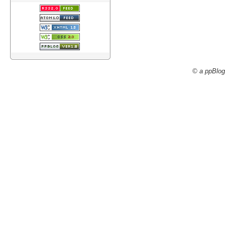
© a ppBlog