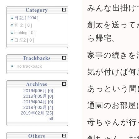
みんな出掛け
Category
日 記 [ 2994 ]
創太を送って
音 楽 [ 0 ]
moblog [ 0 ]
ら帰宅。
日 記2 [ 0 ]
家事の続きを
Trackbacks
no trackback
気が付けば何
Archives
あっという間
2019年06月 [0]
2019年05月 [0]
2019年04月 [0]
通園のお部屋
2019年03月 [4]
2019年02月 [25]
all
母ちゃんが行
Others
創ちゃん、お