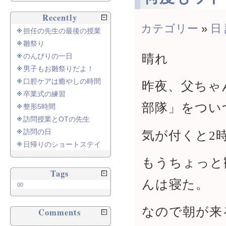
Recently
カテゴリー
»
日
担任の先生の最後の授業
雛祭り
晴れ
のんびりの一日
男子もお雛祭りだよ！
口腔ケアは癒やしの時間
昨夜、父ちゃん
卒業式の練習
部隊」をつい
整形5時間
訪問授業とOTの先生
訪問の日
気が付くと2
日帰りのショートステイ
もうちょっと
Tags
んは寝た。
00
なので朝が来
Comments