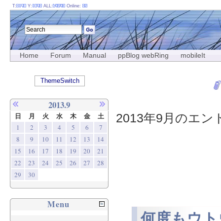
T:
Y:
ALL:
Online:
Home
Forum
Manual
ppBlog webRing
mobileIt
ThemeSwitch
2013.9
2013年9月のエント
日
月
火
水
木
金
土
1
2
3
4
5
6
7
8
9
10
11
12
13
14
15
16
17
18
19
20
21
22
23
24
25
26
27
28
29
30
Menu
何度もウト