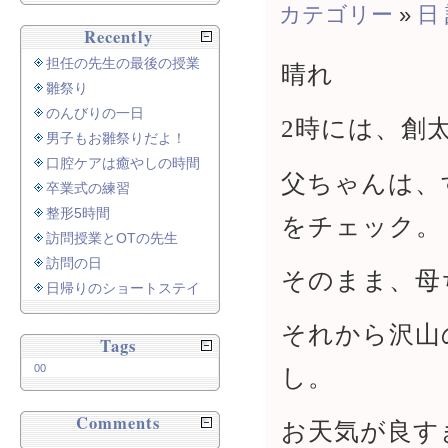
カテゴリー
»
日
Recently
担任の先生の最後の授業
晴れ
雛祭り
のんびりの一日
2時には、創
男子もお雛祭りだよ！
口腔ケアは癒やしの時間
父ちゃんは、
卒業式の練習
整形5時間
をチェック。
訪問授業とOTの先生
訪問の日
そのまま、母
日帰りのショートステイ
それから沢山
Tags
00
し。
Comments
お天気が良す