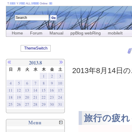
T:
Y:
ALL:
Online:
Home
Forum
Manual
ppBlog webRing
mobileIt
ThemeSwitch
2013.8
2013年8月14日の
日
月
火
水
木
金
土
1
2
3
4
5
6
7
8
9
10
11
12
13
14
15
16
17
18
19
20
21
22
23
24
25
26
27
28
29
30
31
旅行の疲れ
Menu