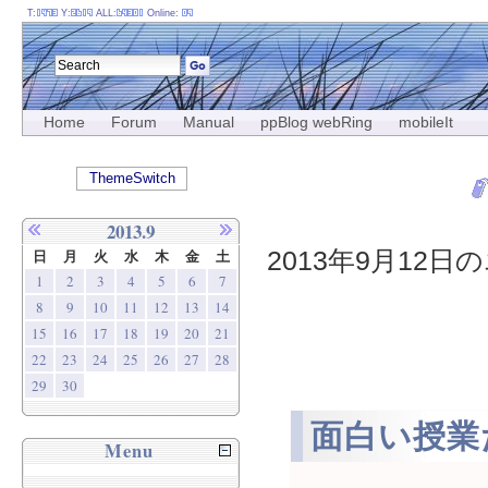
T:
Y:
ALL:
Online:
Home
Forum
Manual
ppBlog webRing
mobileIt
ThemeSwitch
2013.9
2013年9月12日の
日
月
火
水
木
金
土
1
2
3
4
5
6
7
8
9
10
11
12
13
14
15
16
17
18
19
20
21
22
23
24
25
26
27
28
29
30
面白い授業
Menu