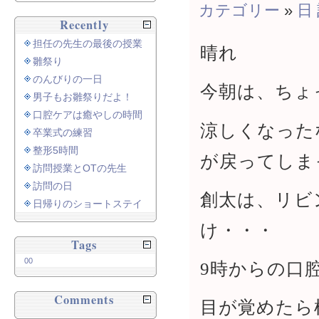
カテゴリー
»
日
Recently
担任の先生の最後の授業
晴れ
雛祭り
のんびりの一日
今朝は、ちょ
男子もお雛祭りだよ！
口腔ケアは癒やしの時間
涼しくなった
卒業式の練習
整形5時間
が戻ってしま
訪問授業とOTの先生
訪問の日
創太は、リビ
日帰りのショートステイ
け・・・
Tags
00
9時からの口
Comments
目が覚めたら