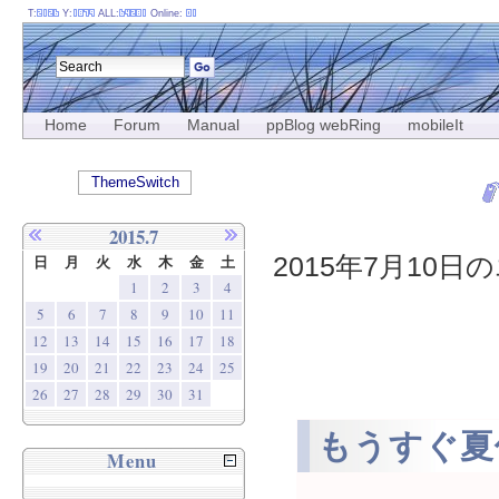
T:
Y:
ALL:
Online:
Home
Forum
Manual
ppBlog webRing
mobileIt
ThemeSwitch
2015.7
2015年7月10日の
日
月
火
水
木
金
土
1
2
3
4
5
6
7
8
9
10
11
12
13
14
15
16
17
18
19
20
21
22
23
24
25
26
27
28
29
30
31
もうすぐ夏
Menu