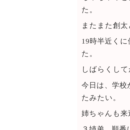
た。
またまた創太
19時半近く
た。
しばらくして
今日は、学校
たみたい。
姉ちゃんも来
３姉弟、順番