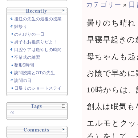
カテゴリー
»
日
Recently
担任の先生の最後の授業
曇りのち晴れ
雛祭り
のんびりの一日
早寝早起きの
男子もお雛祭りだよ！
口腔ケアは癒やしの時間
母ちゃんも起
卒業式の練習
整形5時間
お陰で早めに
訪問授業とOTの先生
訪問の日
10時からは
日帰りのショートステイ
創太は眠気も
Tags
00
エルモとクッ
Comments
る）をして、