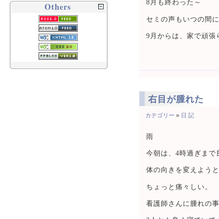
8月も終わった～
Others
セミの声もいつの間
9月からは、家で頑張
右目が腫れた
カテゴリー
»
日 記
雨
今朝は、4時過ぎまで
体の向きを変えよう
ちょっと痛々しい。
看護師さんに腫れの