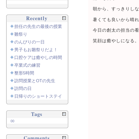
朝から、すっきりし
Recently
暑くても良いから晴
担任の先生の最後の授業
今日の創太の担当の
雛祭り
笑顔は癒やしになる
のんびりの一日
男子もお雛祭りだよ！
口腔ケアは癒やしの時間
卒業式の練習
整形5時間
訪問授業とOTの先生
訪問の日
日帰りのショートステイ
Tags
00
Comments