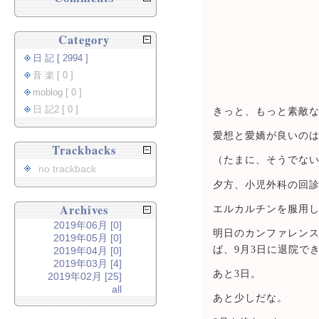
Category
日 記 [ 2994 ]
音 楽 [ 0 ]
moblog [ 0 ]
日 記2 [ 0 ]
きっと、もっと素敵
愛想と愛嬌が良いの
Trackbacks
（たまに、そうでな
no trackback
夕方、小児外科の回
Archives
エルカルチンを服用
2019年06月 [0]
明日のカンファレン
2019年05月 [0]
ば、9月3日に退院で
2019年04月 [0]
2019年03月 [4]
あと3日。
2019年02月 [25]
all
あと少しだな。