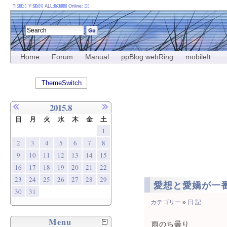
T:
Y:
ALL:
Online:
Home
Forum
Manual
ppBlog webRing
mobileIt
ThemeSwitch
2015.8
日
月
火
水
木
金
土
1
2
3
4
5
6
7
8
9
10
11
12
13
14
15
16
17
18
19
20
21
22
23
24
25
26
27
28
29
愛想と愛嬌が一
30
31
カテゴリー
»
日 記
Menu
雨のち曇り