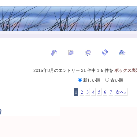
2015年8月のエントリー 31 件中 1-5 件を
ボックス表
新しい順
古い順
1
2
3
4
5
6
7
次へ»
番