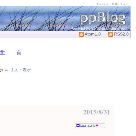
Created in 0.0291 sec.
Powerful Perspnal-publishing Tool
Atom1.0
RSS2.0
示
⇔
リスト表示
2015/8/31
-