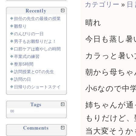
カテゴリー
»
日
Recently
担任の先生の最後の授業
晴れ
雛祭り
のんびりの一日
今日も蒸し暑
男子もお雛祭りだよ！
口腔ケアは癒やしの時間
カラっと暑い
卒業式の練習
整形5時間
朝から母ちゃ
訪問授業とOTの先生
訪問の日
小6なので中
日帰りのショートステイ
姉ちゃんが通
Tags
00
もりだけど、
Comments
当大変そうか