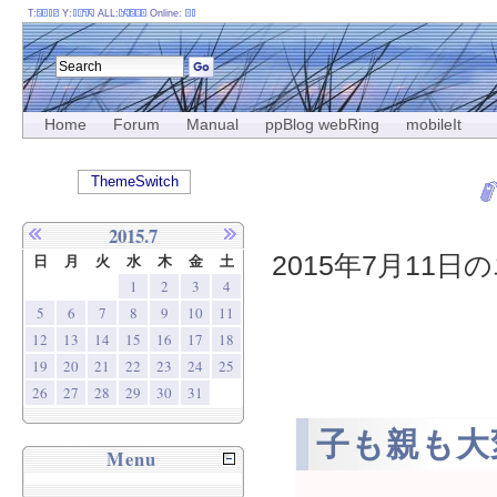
T:
Y:
ALL:
Online:
Home
Forum
Manual
ppBlog webRing
mobileIt
ThemeSwitch
2015.7
2015年7月11日の
日
月
火
水
木
金
土
1
2
3
4
5
6
7
8
9
10
11
12
13
14
15
16
17
18
19
20
21
22
23
24
25
26
27
28
29
30
31
子も親も大
Menu