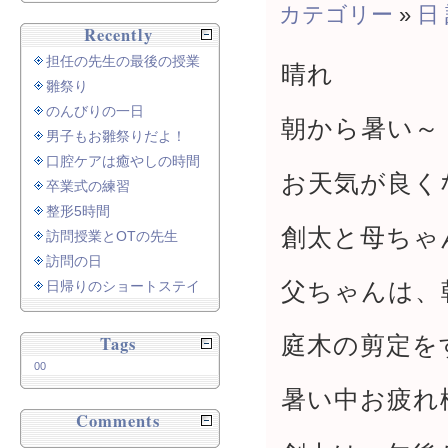
カテゴリー
»
日
Recently
担任の先生の最後の授業
晴れ
雛祭り
のんびりの一日
朝から暑い～
男子もお雛祭りだよ！
口腔ケアは癒やしの時間
お天気が良く
卒業式の練習
整形5時間
創太と母ちゃ
訪問授業とOTの先生
訪問の日
父ちゃんは、
日帰りのショートステイ
庭木の剪定を
Tags
00
暑い中お疲れ
Comments