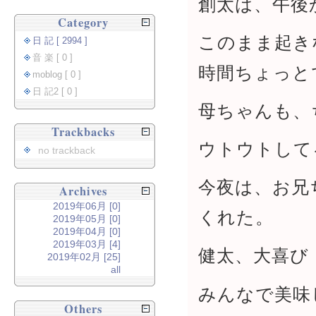
創太は、午後
Category
このまま起き
日 記 [ 2994 ]
音 楽 [ 0 ]
時間ちょっと
moblog [ 0 ]
日 記2 [ 0 ]
母ちゃんも、
Trackbacks
ウトウトして
no trackback
今夜は、お兄
Archives
2019年06月 [0]
くれた。
2019年05月 [0]
2019年04月 [0]
2019年03月 [4]
健太、大喜び
2019年02月 [25]
all
みんなで美味
Others