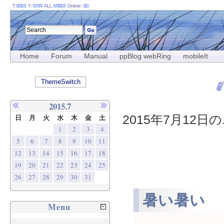
T:
Y:
ALL:
Online:
Home
Forum
Manual
ppBlog webRing
mobileIt
ThemeSwitch
2015.7
2015年7月12日の
日
月
火
水
木
金
土
1
2
3
4
5
6
7
8
9
10
11
12
13
14
15
16
17
18
19
20
21
22
23
24
25
26
27
28
29
30
31
暑い暑い
Menu