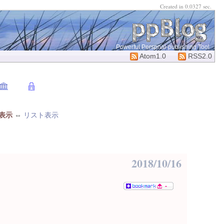
Created in 0.0327 sec.
Powerful Perspnal-publishing Tool
Atom1.0
RSS2.0
表示
⇔
リスト表示
2018/10/16
-