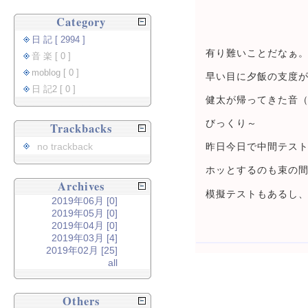
Category
日 記 [ 2994 ]
有り難いことだなぁ
音 楽 [ 0 ]
moblog [ 0 ]
早い目に夕飯の支度
日 記2 [ 0 ]
健太が帰ってきた音
びっくり～
Trackbacks
no trackback
昨日今日で中間テス
ホッとするのも束の
Archives
模擬テストもあるし
2019年06月 [0]
2019年05月 [0]
2019年04月 [0]
2019年03月 [4]
2019年02月 [25]
all
Others