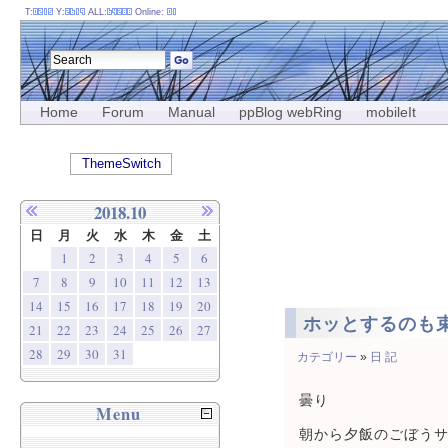
T:
Y:
ALL:
Online:
Home
Forum
Manual
ppBlog webRing
mobileIt
ThemeSwitch
2018.10
日
月
火
水
木
金
土
1
2
3
4
5
6
7
8
9
10
11
12
13
14
15
16
17
18
19
20
ホッとするのも
21
22
23
24
25
26
27
28
29
30
31
カテゴリー
»
日 記
曇り
Menu
朝から夕飯のごぼう