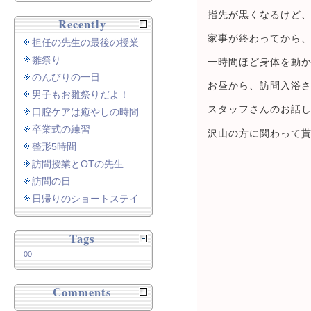
指先が黒くなるけど
Recently
家事が終わってから
担任の先生の最後の授業
雛祭り
一時間ほど身体を動
のんびりの一日
お昼から、訪問入浴
男子もお雛祭りだよ！
スタッフさんのお話
口腔ケアは癒やしの時間
卒業式の練習
沢山の方に関わって
整形5時間
訪問授業とOTの先生
訪問の日
日帰りのショートステイ
Tags
00
Comments