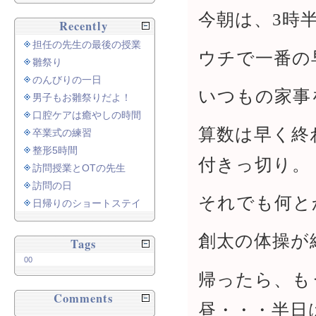
今朝は、3時
Recently
担任の先生の最後の授業
ウチで一番の
雛祭り
のんびりの一日
いつもの家事
男子もお雛祭りだよ！
口腔ケアは癒やしの時間
算数は早く終
卒業式の練習
整形5時間
付きっ切り。
訪問授業とOTの先生
訪問の日
それでも何と
日帰りのショートステイ
創太の体操が
Tags
00
帰ったら、も
Comments
昼・・・半日