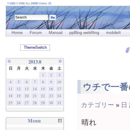
T:
Y:
ALL:
Online:
Home
Forum
Manual
ppBlog webRing
mobileIt
ThemeSwitch
2013.8
日
月
火
水
木
金
土
1
2
3
4
5
6
7
8
9
10
ウチで一番
11
12
13
14
15
16
17
18
19
20
21
22
23
24
25
26
27
28
29
30
31
カテゴリー
»
日
Menu
晴れ