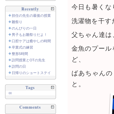
今日も暑くな
Recently
担任の先生の最後の授業
洗濯物を干す
雛祭り
のんびりの一日
父ちゃん達は
男子もお雛祭りだよ！
口腔ケアは癒やしの時間
金魚のプール
卒業式の練習
整形5時間
ど、
訪問授業とOTの先生
訪問の日
ばあちゃんの
日帰りのショートステイ
と。
Tags
00
Comments