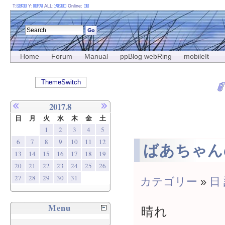
T:
Y:
ALL:
Online:
Home
Forum
Manual
ppBlog webRing
mobileIt
ThemeSwitch
2017.8
日
月
火
水
木
金
土
1
2
3
4
5
6
7
8
9
10
11
12
ばあちゃん
13
14
15
16
17
18
19
20
21
22
23
24
25
26
27
28
29
30
31
カテゴリー
»
日
Menu
晴れ