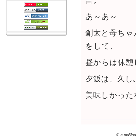
言。
あ～あ～
創太と母ちゃ
をして、
昼からは休憩
夕飯は、久し
美味しかった
© a ppBlog