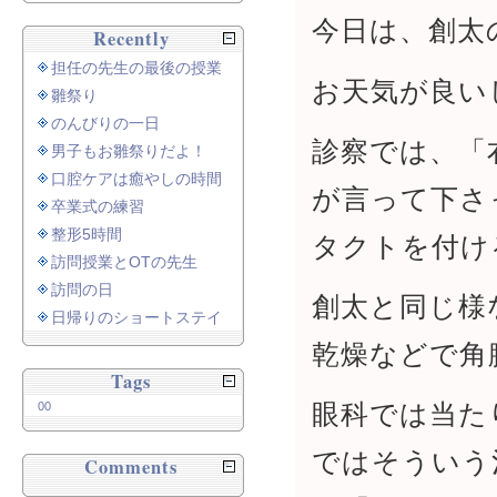
今日は、創太
Recently
担任の先生の最後の授業
お天気が良い
雛祭り
のんびりの一日
診察では、「
男子もお雛祭りだよ！
口腔ケアは癒やしの時間
が言って下さ
卒業式の練習
整形5時間
タクトを付け
訪問授業とOTの先生
訪問の日
創太と同じ様
日帰りのショートステイ
乾燥などで角
Tags
眼科では当た
00
ではそういう
Comments