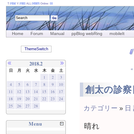
T:
Y:
ALL:
Online:
Home
Forum
Manual
ppBlog webRing
mobileIt
ThemeSwitch
2018.2
日
月
火
水
木
金
土
1
2
3
4
5
6
7
8
9
10
創太の診察
11
12
13
14
15
16
17
18
19
20
21
22
23
24
25
26
27
28
カテゴリー
»
日
Menu
晴れ