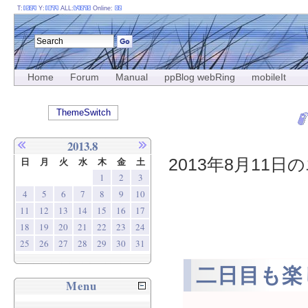
T:
Y:
ALL:
Online:
Home
Forum
Manual
ppBlog webRing
mobileIt
ThemeSwitch
2013.8
2013年8月11日の
日
月
火
水
木
金
土
1
2
3
4
5
6
7
8
9
10
11
12
13
14
15
16
17
18
19
20
21
22
23
24
25
26
27
28
29
30
31
二日目も楽
Menu