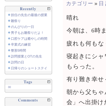
カテゴリー
»
日
Recently
担任の先生の最後の授業
晴れ
雛祭り
のんびりの一日
今朝は、6時
男子もお雛祭りだよ！
口腔ケアは癒やしの時間
疲れも何もな
卒業式の練習
整形5時間
寝起きにシャ
訪問授業とOTの先生
訪問の日
もらった。
日帰りのショートステイ
有り難き幸せ
Tags
00
朝から父ちゃ
Comments
会」へ出掛け