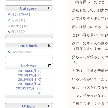
13時を回ってたけど
Category
熱気もあって、創太
日 記 [ 2994 ]
氷で冷やすと少しマ
音 楽 [ 0 ]
moblog [ 0 ]
熱には弱いのであ～
日 記2 [ 0 ]
とおい君も暑い中の
夕方、父ちゃんの帰
Trackbacks
（何度もすいませ～
no trackback
父ちゃんが帰るまで
リ。
Archives
2019年06月 [0]
夕飯は、手巻き寿司
2019年05月 [0]
いろいろ巻いて、た
2019年04月 [0]
2019年03月 [4]
夜は、花火をしても
2019年02月 [25]
all
「キレイかったなぁ
二日目も楽しく過ぎ
Others