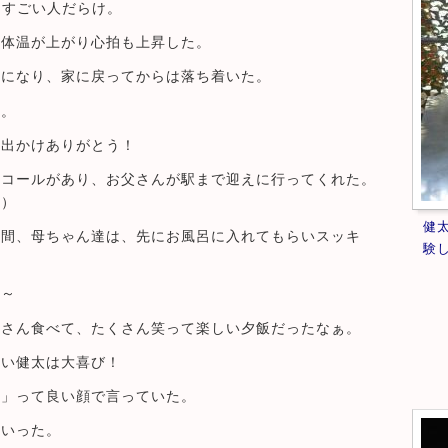
、すごい人だらけ。
の体温が上がり心拍も上昇した。
シになり、家に戻ってからは落ち着いた。
る。
お出かけありがとう！
るコールがあり、お父さんが駅まで迎えに行ってくれた。
ん）
健
の間、母ちゃん達は、先にお風呂に入れてもらいスッキ
験
だ～
くさん食べて、たくさん笑って楽しい夕飯だったなぁ。
らい健太は大喜び！
。」って良い顔で言っていた。
ていった。