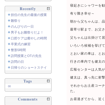
寝起きにシャワーを
Recently
有り難き幸せ～
担任の先生の最後の授業
雛祭り
朝から父ちゃんは、
のんびりの一日
最寄り駅まで、お父
男子もお雛祭りだよ！
父ちゃんは出掛けて
口腔ケアは癒やしの時間
卒業式の練習
いろいろ候補を挙げ
整形5時間
とおい家の車は、と
訪問授業とOTの先生
訪問の日
行きの車内でも健太
日帰りのショートステイ
広報センターは人気
健太は、真っ先に射撃
Tags
それからお土産コー
00
た。
Comments
お昼過ぎてから、近