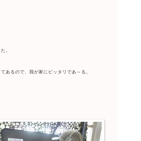
った。
ってあるので、我が家にピッタリであ～る。
。