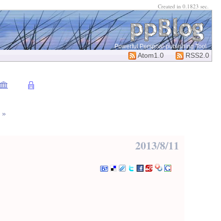
Created in 0.1823 sec.
Powerful Perspnal-publishing Tool
Atom1.0
RSS2.0
»
2013/8/11