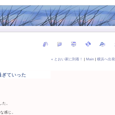
« とおい家に到着！
|
Main
|
横浜へ出発 
過ぎていった
した。
快な感じ。