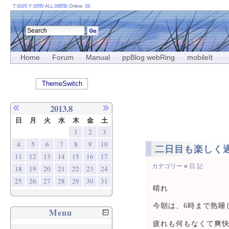
T:
Y:
ALL:
Online:
Home
Forum
Manual
ppBlog webRing
mobileIt
ThemeSwitch
2013.8
日
月
火
水
木
金
土
1
2
3
4
5
6
7
8
9
10
二日目も楽しく
11
12
13
14
15
16
17
カテゴリー
»
日 記
18
19
20
21
22
23
24
25
26
27
28
29
30
31
晴れ
今朝は、6時まで熟睡
Menu
疲れも何もなくて爽