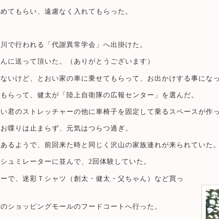
勧めてもらい、遠慮なく入れてもらった。
品川で行われる「代謝異常学会」へ出掛けた。
さんに送って頂いた。（ありがとうございます）
居ないけど、とおい家の車に乗せてもらって、お出かけする事にな
てもらって、健太が「陸上自衛隊の広報センター」を選んだ。
おい君のストレッチャーの他に車椅子を固定して乗るスペースが作
のお喋りは止まらず、元気はつらつ過ぎ。
があるようで、前回来た時と同じく沢山の家族連れが来られていた
シュミレーターに並んで、2回体験していた。
ナーで、迷彩Ｔシャツ（創太・健太・父ちゃん）など買っ
くのショッピングモールのフードコートへ行った。