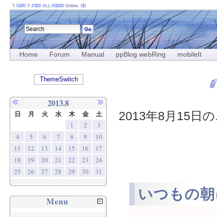
T:
Y:
ALL:
Online:
Home
Forum
Manual
ppBlog webRing
mobileIt
ThemeSwitch
2013.8
2013年8月15日の
日
月
火
水
木
金
土
1
2
3
4
5
6
7
8
9
10
11
12
13
14
15
16
17
18
19
20
21
22
23
24
25
26
27
28
29
30
31
いつもの朝
Menu