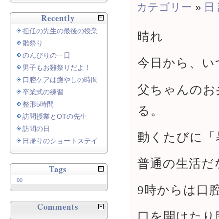
カテゴリー
»
日
Recently
担任の先生の最後の授業
晴れ
雛祭り
のんびりの一日
今日から、い
男子もお雛祭りだよ！
口腔ケアは癒やしの時間
父ちゃんのお
卒業式の練習
整形5時間
る。
訪問授業とOTの先生
訪問の日
動くたびに「
日帰りのショートステイ
普通の生活だ
Tags
00
9時からは口
Comments
口を開けたり