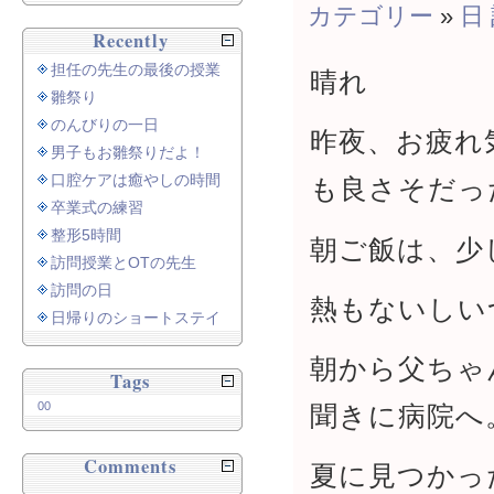
カテゴリー
»
日
Recently
担任の先生の最後の授業
晴れ
雛祭り
のんびりの一日
昨夜、お疲れ
男子もお雛祭りだよ！
口腔ケアは癒やしの時間
も良さそだっ
卒業式の練習
整形5時間
朝ご飯は、少
訪問授業とOTの先生
訪問の日
熱もないしい
日帰りのショートステイ
朝から父ちゃ
Tags
00
聞きに病院へ
Comments
夏に見つかっ