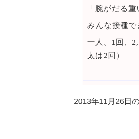
「腕がだる重
みんな接種で
一人、1回、2
太は2回）
2013年11月26日