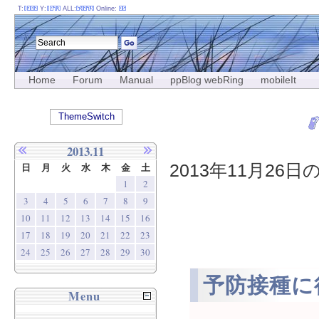
T:
Y:
ALL:
Online:
Home
Forum
Manual
ppBlog webRing
mobileIt
ThemeSwitch
2013.11
2013年11月26日
日
月
火
水
木
金
土
1
2
3
4
5
6
7
8
9
10
11
12
13
14
15
16
17
18
19
20
21
22
23
24
25
26
27
28
29
30
予防接種に
Menu