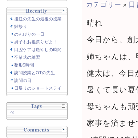
カテゴリー
»
日
Recently
担任の先生の最後の授業
晴れ
雛祭り
のんびりの一日
今日から、創
男子もお雛祭りだよ！
口腔ケアは癒やしの時間
姉ちゃんは、
卒業式の練習
整形5時間
健太は、今日
訪問授業とOTの先生
訪問の日
暑くて長い夏
日帰りのショートステイ
母ちゃんも頑
Tags
00
家事を済ませ
Comments