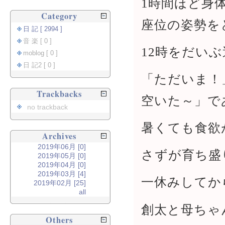
1時間ほど身
Category
座位の姿勢を
日 記 [ 2994 ]
音 楽 [ 0 ]
12時をだい
moblog [ 0 ]
日 記2 [ 0 ]
「ただいま！
Trackbacks
空いた～」で
no trackback
暑くても食欲
Archives
2019年06月 [0]
さずが育ち盛
2019年05月 [0]
2019年04月 [0]
2019年03月 [4]
一休みしてか
2019年02月 [25]
all
創太と母ちゃ
Others