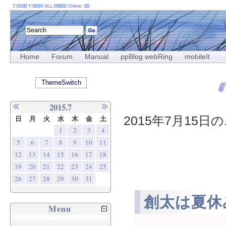
T:
Y:
ALL:
Online:
Home
Forum
Manual
ppBlog webRing
mobileIt
ThemeSwitch
2015.7
2015年7月15日の
日
月
火
水
木
金
土
1
2
3
4
5
6
7
8
9
10
11
12
13
14
15
16
17
18
19
20
21
22
23
24
25
26
27
28
29
30
31
創太は夏休
Menu