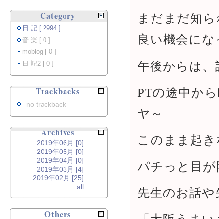
Category
まだまだ知ら
日 記 [ 2994 ]
良い機会にな
音 楽 [ 0 ]
moblog [ 0 ]
午後からは、
日 記2 [ 0 ]
PTの途中か
Trackbacks
no trackback
ヤ～
Archives
このまま起き
2019年06月 [0]
2019年05月 [0]
2019年04月 [0]
パチっと目が
2019年03月 [4]
2019年02月 [25]
all
先生のお話や
Others