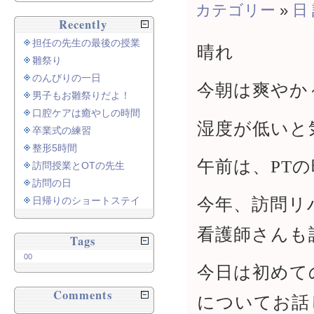
カテゴリー
»
日
Recently
担任の先生の最後の授業
晴れ
雛祭り
のんびりの一日
今朝は爽やか
男子もお雛祭りだよ！
口腔ケアは癒やしの時間
湿度が低いと
卒業式の練習
整形5時間
午前は、PT
訪問授業とOTの先生
訪問の日
今年、訪問リ
日帰りのショートステイ
看護師さんも
Tags
00
今日は初めて
Comments
についてお話