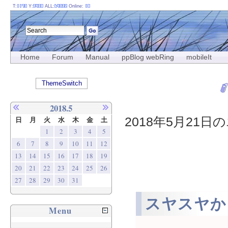
T:
Y:
ALL:
Online:
Home
Forum
Manual
ppBlog webRing
mobileIt
ThemeSwitch
2018.5
2018年5月21日の
日
月
火
水
木
金
土
1
2
3
4
5
6
7
8
9
10
11
12
13
14
15
16
17
18
19
20
21
22
23
24
25
26
27
28
29
30
31
スヤスヤか
Menu