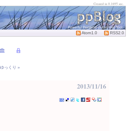
Created in 0.1695 sec.
Powerful Perspnal-publishing Tool
Atom1.0
RSS2.0
ゆっくり »
2013/11/16