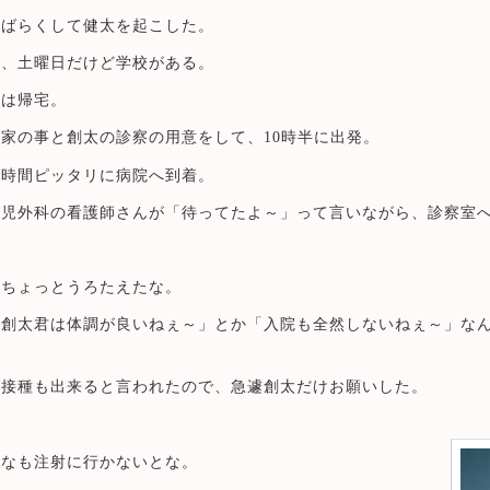
しばらくして健太を起こした。
ど、土曜日だけど学校がある。
太は帰宅。
家の事と創太の診察の用意をして、10時半に出発。
約時間ピッタリに病院へ到着。
小児外科の看護師さんが「待ってたよ～」って言いながら、診察室
、ちょっとうろたえたな。
「創太君は体調が良いねぇ～」とか「入院も全然しないねぇ～」な
防接種も出来ると言われたので、急遽創太だけお願いした。
んなも注射に行かないとな。