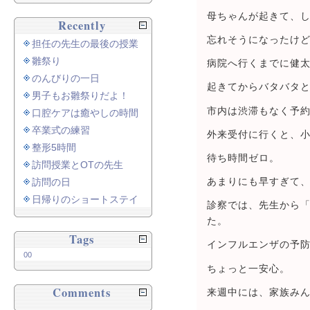
母ちゃんが起きて、
Recently
忘れそうになったけ
担任の先生の最後の授業
雛祭り
病院へ行くまでに健
のんびりの一日
起きてからバタバタと
男子もお雛祭りだよ！
市内は渋滞もなく予
口腔ケアは癒やしの時間
卒業式の練習
外来受付に行くと、
整形5時間
待ち時間ゼロ。
訪問授業とOTの先生
訪問の日
あまりにも早すぎて
日帰りのショートステイ
診察では、先生から
た。
Tags
インフルエンザの予
00
ちょっと一安心。
Comments
来週中には、家族み