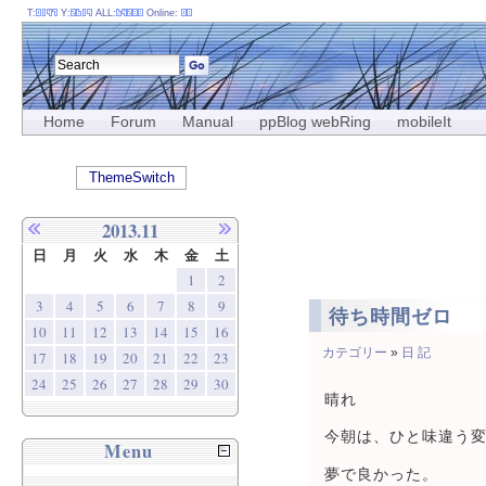
T:
Y:
ALL:
Online:
Home
Forum
Manual
ppBlog webRing
mobileIt
ThemeSwitch
2013.11
日
月
火
水
木
金
土
1
2
3
4
5
6
7
8
9
待ち時間ゼロ
10
11
12
13
14
15
16
カテゴリー
»
日 記
17
18
19
20
21
22
23
24
25
26
27
28
29
30
晴れ
今朝は、ひと味違う
Menu
夢で良かった。