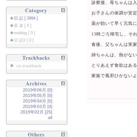
診察後、母ちゃんは
Category
お子さんの体調が安
日 記 [ 2994 ]
薬が効いて早く元気
音 楽 [ 0 ]
moblog [ 0 ]
13時ごろ帰宅し、そ
日 記2 [ 0 ]
食後、父ちゃんは実
姉ちゃんは、熱がな
Trackbacks
とりあえず食欲はあ
no trackback
家族で風邪ひかない
Archives
2019年06月 [0]
2019年05月 [0]
2019年04月 [0]
2019年03月 [4]
2019年02月 [25]
all
Others