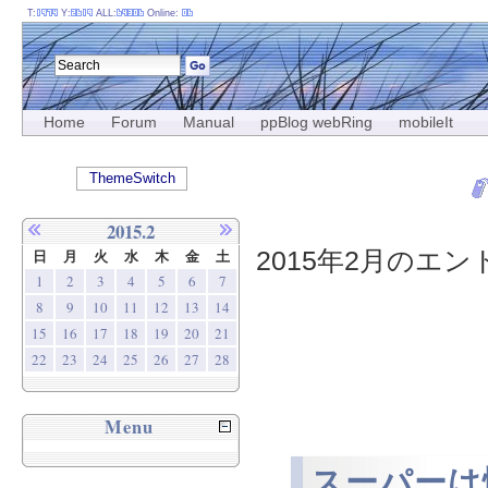
T:
Y:
ALL:
Online:
Home
Forum
Manual
ppBlog webRing
mobileIt
ThemeSwitch
2015.2
2015年2月のエント
日
月
火
水
木
金
土
1
2
3
4
5
6
7
8
9
10
11
12
13
14
15
16
17
18
19
20
21
22
23
24
25
26
27
28
Menu
スーパーは