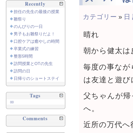
Recently
担任の先生の最後の授業
カテゴリー
»
日
雛祭り
のんびりの一日
晴れ
男子もお雛祭りだよ！
口腔ケアは癒やしの時間
卒業式の練習
朝から健太は
整形5時間
訪問授業とOTの先生
毎度の事なが
訪問の日
は友達と遊び
日帰りのショートステイ
父ちゃんが帰
Tags
00
へ。
Comments
近所の万代へ