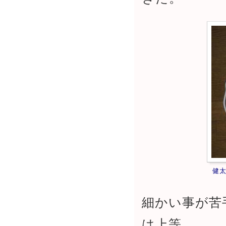
健
細かい事が苦
は上等。