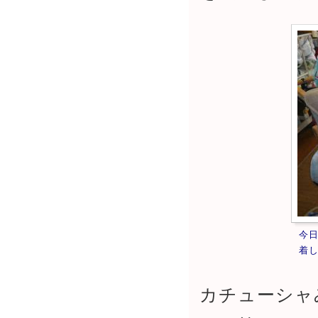
今
着
カチューシャ