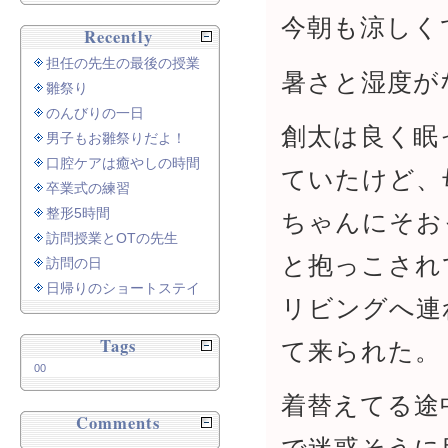
今朝も涼しく
Recently
担任の先生の最後の授業
暑さと湿度が
雛祭り
のんびりの一日
創太は良く眠
男子もお雛祭りだよ！
口腔ケアは癒やしの時間
ていたけど、
卒業式の練習
整形5時間
ちゃんにそお
訪問授業とOTの先生
と抱っこされ
訪問の日
日帰りのショートステイ
リビングへ連
Tags
て来られた。
00
着替えてる途
Comments