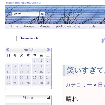
T:
Y:
ALL:
Online:
Home
Forum
Manual
ppBlog webRing
mobileIt
ThemeSwitch
2013.8
日
月
火
水
木
金
土
1
2
3
4
5
6
7
8
9
10
笑いすぎて
11
12
13
14
15
16
17
18
19
20
21
22
23
24
25
26
27
28
29
30
31
カテゴリー
»
日
Menu
晴れ