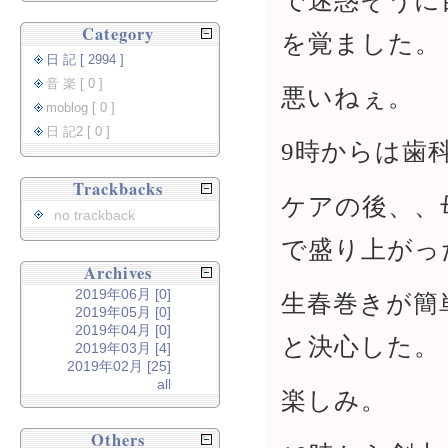
で迷惑そうに
Category
を覚ました。
日 記 [ 2994 ]
音 楽 [ 0 ]
悪いねぇ。
moblog [ 0 ]
日 記2 [ 0 ]
9時からは歯
Trackbacks
ケアの後、、
no trackback
で盛り上がっ
Archives
2019年06月 [0]
生春巻きが簡
2019年05月 [0]
2019年04月 [0]
と決心した。
2019年03月 [4]
2019年02月 [25]
all
楽しみ。
Others