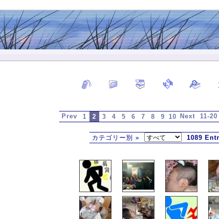
Prev
Next
11-20
1
2
3
4
5
6
7
8
9
10
カテゴリー別 »
1089 Entr