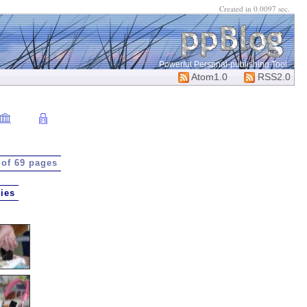
Created in 0.0097 sec.
Powerful Perspnal-publishing Tool
Atom1.0
RSS2.0
 of 69 pages
ies