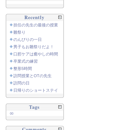
Recently
担任の先生の最後の授業
雛祭り
のんびりの一日
男子もお雛祭りだよ！
口腔ケアは癒やしの時間
卒業式の練習
整形5時間
訪問授業とOTの先生
訪問の日
日帰りのショートステイ
Tags
00
Comments