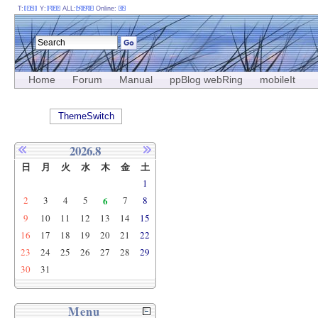
T:
Y:
ALL:
Online:
Home
Forum
Manual
ppBlog webRing
mobileIt
ThemeSwitch
2026.8
日
月
火
水
木
金
土
1
2
3
4
5
6
7
8
9
10
11
12
13
14
15
16
17
18
19
20
21
22
23
24
25
26
27
28
29
30
31
Menu